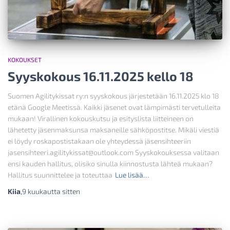
KOKOUKSET
Syyskokous 16.11.2025 kello 18
Suomen Agilitykissat ry:n syyskokous järjestetään 16.11.2025 klo 18
etänä Google Meetissä. Kaikki jäsenet ovat lämpimästi tervetulleita
mukaan! Virallinen kokouskutsu ja esityslista liitteineen on
lähetetty jäsenmaksunsa maksaneille sähköpostitse. Mikäli viestiä
ei löydy roskapostistakaan ole yhteydessä jäsensihteeriin
jasensihteeri.agilitykissat@outlook.com Syyskokouksessa valitaan
ensi kauden hallitus, olisiko sinulla kiinnostusta lähteä mukaan?
Hallitus suunnittelee ja toteuttaa
Lue lisää…
Kiia
,
9 kuukautta
sitten