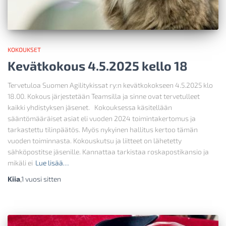
KOKOUKSET
Kevätkokous 4.5.2025 kello 18
Tervetuloa Suomen Agilitykissat ry:n kevätkokokseen 4.5.2025 klo
18.00. Kokous järjestetään Teamsilla ja sinne ovat tervetulleet
kaikki yhdistyksen jäsenet. Kokouksessa käsitellään
sääntömääräiset asiat eli vuoden 2024 toimintakertomus ja
tarkastettu tilinpäätös. Myös nykyinen hallitus kertoo tämän
vuoden toiminnasta. Kokouskutsu ja liitteet on lähetetty
sähköpostitse jäsenille. Kannattaa tarkistaa roskapostikansio ja
mikäli ei
Lue lisää…
Kiia
,
1 vuosi
sitten