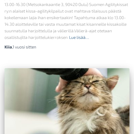
13.00-16.30 (Metsokankaantie 3, 90420 Oulu) Suomen Agilitykissat
ry:n alaiset kissa-agilitykilpailut ovat mahtava tilaisuus päästä
kokeilemaan lajia ihan ensikertaakin! Tapahtuma alkaa klo 13.00-
14.30 aloitteleville tai vasta muutamat kisat kisanneille kissakoille
suunnatulla harjoittelulla ja välierillä.Välierä-ajat otetaan
osallistujilta harjoittelukierroksen
Lue lisää…
Kiia
,
1 vuosi
sitten