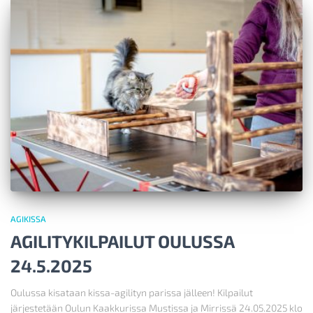
AGIKISSA
AGILITYKILPAILUT OULUSSA
24.5.2025
Oulussa kisataan kissa-agilityn parissa jälleen! Kilpailut
järjestetään Oulun Kaakkurissa Mustissa ja Mirrissä 24.05.2025 klo