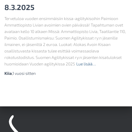
8.3.2025
Tervetuloa vuoden ensimmäisiin kissa-agilitykisoihin Paimioon
Ammattiopisto Livian avoimien ovien päivässä! Tapahtuman ovet
avataan kello 10 alkaen Missä: Ammattiopisto Livia, Taatilantie 110,
Paimio. Osallistumismaksu: Suomen Agilitykissat ry:n jäsenille
ilmainen, ei-jäseniltä 2 euroa. Luokat: Alokas Avoin Kisaan
osallistuvasta kissasta tulee esittää voimassaoleva
rokotustodistus. Suomen Agilitykissat ry:n jäsenten kisatulokset
huomioidaan Vuoden agilitykissa 2025
Lue lisää…
Kiia
,
1 vuosi
sitten