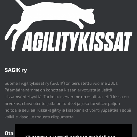
SAGIK ry
Suomen Agilitykissat ry (SAGIK) on perustettu vuonna 2001.
Päämääränämme on kohottaa kissan arvotusta ja lisätä
kissamyönteisyyttä. Tarkoituksenamme on osoittaa, että kissa on
arvokas, elävä olento, jolla on tunteet ja joka tarvitsee paljon
hoitoa ja seuraa. Kissa-agility ja kissojen aktivointi ylipäätään sopii
kaikille kissoille rodusta riippumatta.
Ota yhteyttä