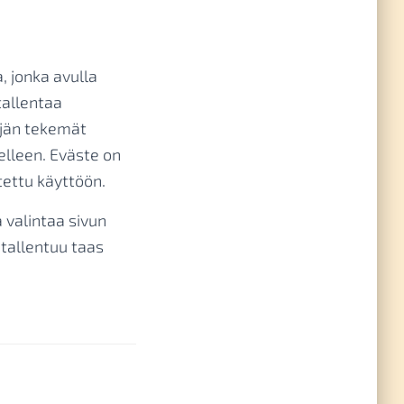
, jonka avulla
tallentaa
äjän tekemät
delleen. Eväste on
tettu käyttöön.
valintaa sivun
 tallentuu taas