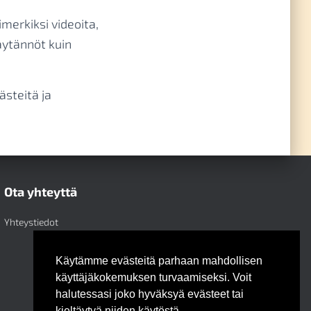
imerkiksi videoita,
käytännöt kuin
ästeitä ja
Ota yhteyttä
Yhteystiedot
Käytämme evästeitä parhaan mahdollisen
käyttäjäkokemuksen turvaamiseksi. Voit
halutessasi joko hyväksyä evästeet tai
kieltäytyä niiden käytöstä.