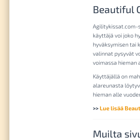
Beautiful 
Agilitykissat.com-
käyttäjä voi joko h
hyväksymisen tai k
valinnat pysyvät vo
voimassa hieman al
Käyttäjällä on ma
alareunasta löytyv
hieman alle vuoden
>>
Lue lisää Beau
Muilta siv