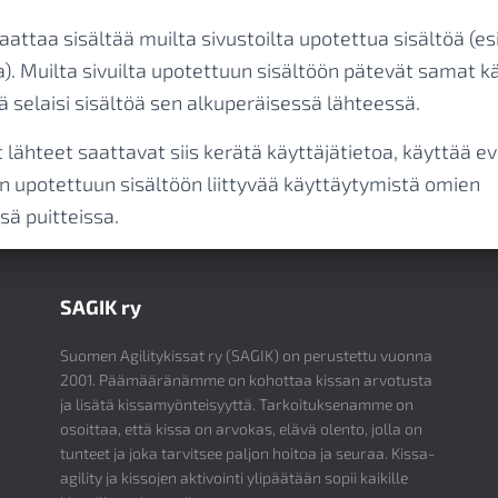
aattaa sisältää muilta sivustoilta upotettua sisältöä (es
ta). Muilta sivuilta upotettuun sisältöön pätevät samat 
jä selaisi sisältöä sen alkuperäisessä lähteessä.
lähteet saattavat siis kerätä käyttäjätietoa, käyttää ev
ien upotettuun sisältöön liittyvää käyttäytymistä omien
ä puitteissa.
SAGIK ry
Suomen Agilitykissat ry (SAGIK) on perustettu vuonna
2001. Päämääränämme on kohottaa kissan arvotusta
ja lisätä kissamyönteisyyttä. Tarkoituksenamme on
osoittaa, että kissa on arvokas, elävä olento, jolla on
tunteet ja joka tarvitsee paljon hoitoa ja seuraa. Kissa-
agility ja kissojen aktivointi ylipäätään sopii kaikille