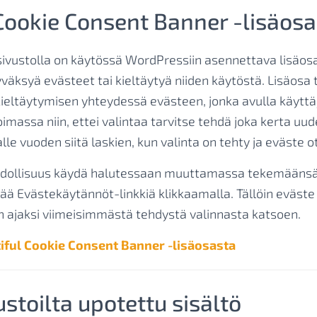
Cookie Consent Banner -lisäosa
sivustolla on käytössä WordPressiin asennettava lisäosa
yväksyä evästeet tai kieltäytyä niiden käytöstä. Lisäosa 
ieltäytymisen yhteydessä evästeen, jonka avulla käytt
imassa niin, ettei valintaa tarvitse tehdä joka kerta uu
le vuoden siitä laskien, kun valinta on tehty ja eväste o
hdollisuus käydä halutessaan muuttamassa tekemäänsä 
ää Evästekäytännöt-linkkiä klikkaamalla. Tällöin eväste
 ajaksi viimeisimmästä tehdystä valinnasta katsoen.
tiful Cookie Consent Banner -lisäosasta
ustoilta upotettu sisältö