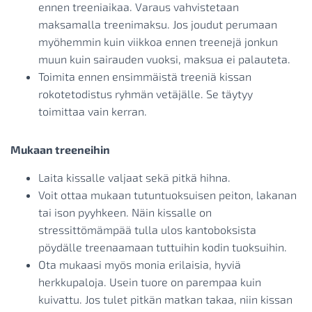
ennen treeniaikaa. Varaus vahvistetaan
maksamalla treenimaksu. Jos joudut perumaan
myöhemmin kuin viikkoa ennen treenejä jonkun
muun kuin sairauden vuoksi, maksua ei palauteta.
Toimita ennen ensimmäistä treeniä kissan
rokotetodistus ryhmän vetäjälle. Se täytyy
toimittaa vain kerran.
Mukaan treeneihin
Laita kissalle valjaat sekä pitkä hihna.
Voit ottaa mukaan tutuntuoksuisen peiton, lakanan
tai ison pyyhkeen. Näin kissalle on
stressittömämpää tulla ulos kantoboksista
pöydälle treenaamaan tuttuihin kodin tuoksuihin.
Ota mukaasi myös monia erilaisia, hyviä
herkkupaloja. Usein tuore on parempaa kuin
kuivattu. Jos tulet pitkän matkan takaa, niin kissan