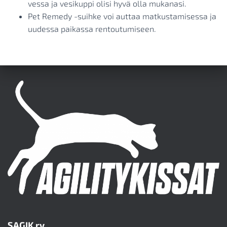
vessa ja vesikuppi olisi hyvä olla mukanasi.
Pet Remedy -suihke voi auttaa matkustamisessa ja
uudessa paikassa rentoutumiseen.
SAGIK ry