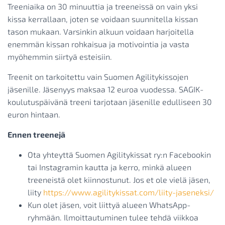
Treeniaika on 30 minuuttia ja treeneissä on vain yksi
kissa kerrallaan, joten se voidaan suunnitella kissan
tason mukaan. Varsinkin alkuun voidaan harjoitella
enemmän kissan rohkaisua ja motivointia ja vasta
myöhemmin siirtyä esteisiin.
Treenit on tarkoitettu vain Suomen Agilitykissojen
jäsenille. Jäsenyys maksaa 12 euroa vuodessa. SAGIK-
koulutuspäivänä treeni tarjotaan jäsenille edulliseen 30
euron hintaan.
Ennen treenejä
Ota yhteyttä Suomen Agilitykissat ry:n Facebookin
tai Instagramin kautta ja kerro, minkä alueen
treeneistä olet kiinnostunut. Jos et ole vielä jäsen,
liity
https://www.agilitykissat.com/liity-jaseneksi/
Kun olet jäsen, voit liittyä alueen WhatsApp-
ryhmään. Ilmoittautuminen tulee tehdä viikkoa