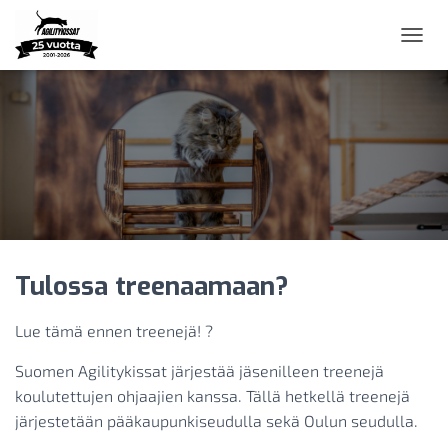
N
A
V
I
G
O
I
N
T
I
P
Ä
Tulossa treenaamaan?
Ä
L
L
Lue tämä ennen treenejä! ?
E
/
Suomen Agilitykissat järjestää jäsenilleen treenejä
P
O
koulutettujen ohjaajien kanssa. Tällä hetkellä treenejä
I
järjestetään pääkaupunkiseudulla sekä Oulun seudulla.
S