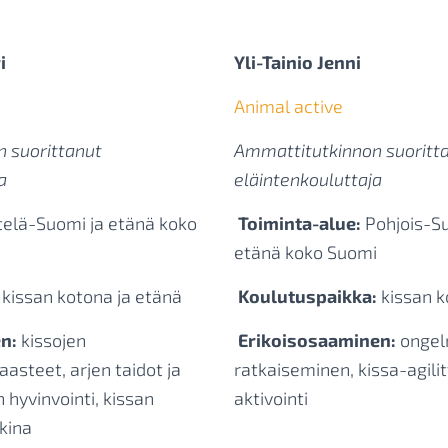
i
Yli-Tainio Jenni
Animal active
 suorittanut
Ammattitutkinnon suoritt
a
eläintenkouluttaja
telä-Suomi ja etänä koko
Toiminta-alue:
Pohjois-Su
etänä koko Suomi
kissan kotona ja etänä
Koulutuspaikka:
kissan k
n:
kissojen
Erikoisosaaminen:
ongel
asteet, arjen taidot ja
ratkaiseminen, kissa-agili
 hyvinvointi, kissan
aktivointi
kina