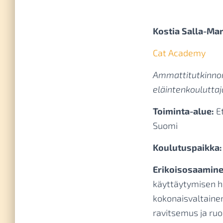
Kostia Salla-Mar
Cat Academy
Ammattitutkinnon
eläintenkouluttaj
Toiminta-alue:
E
Suomi
Koulutuspaikka:
Erikoisosaamine
käyttäytymisen ha
kokonaisvaltainen
ravitsemus ja ruo