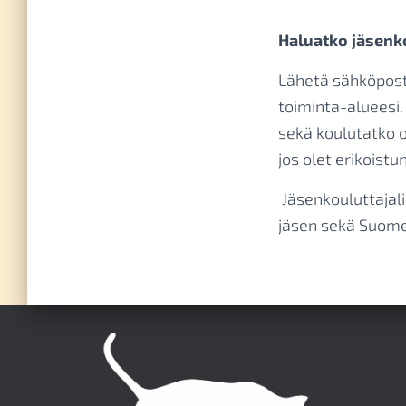
Haluatko jäsenk
Lähetä sähköpos
toiminta-alueesi.
sekä koulutatko o
jos olet erikoist
Jäsenkouluttajali
jäsen sekä Suome