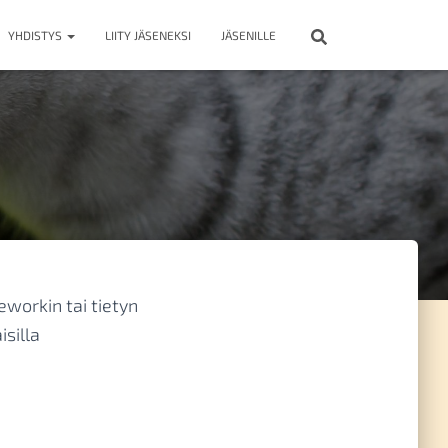
YHDISTYS
LIITY JÄSENEKSI
JÄSENILLE
workin tai tietyn
silla