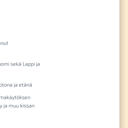
anut
omi sekä Lappi ja
otona ja etänä
makäytöksen
ty ja muu kissan