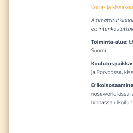
Koira- ja kissako
Ammattitutkinnon
eläintenkouluttaj
Toiminta-alue:
Et
Suomi
Koulutuspaikka:
ja Porvoossa, kis
Erikoisosaamin
nosework, kissa-a
hihnassa ulkoilu