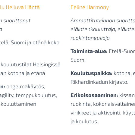
ulu Heiluva Häntä
Feline Harmony
 suorittanut
Ammattitutkinnon suoritt
a
eläintenkouluttaja, eläinte
ruokintaneuvoja
elä-Suomi ja etänä koko
Toiminta-alue:
Etelä-Suom
Suomi
koulutustilat Helsingissä
san kotona ja etänä
Koulutuspaikka:
k
otona, 
Rikhardinkadun kirjasto.
en:
ongelmakäytös,
gility, temppukoulutus,
Erikoisosaaminen:
kissan
n kouluttaminen
ruokinta, kokonaisvaltainen
virikkeet ja aktivointi, kä
ja koulutus.