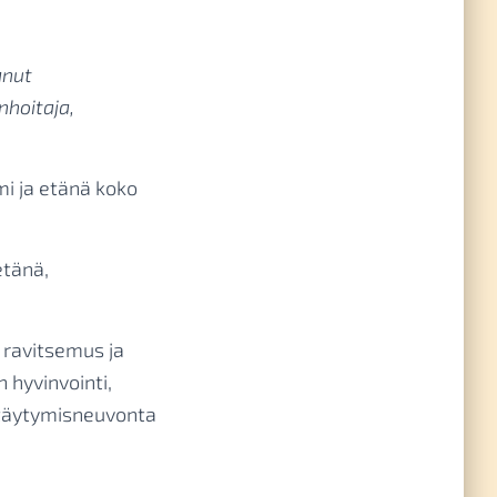
anut
nhoitaja,
i ja etänä koko
etänä,
 ravitsemus ja
 hyvinvointi,
yttäytymisneuvonta