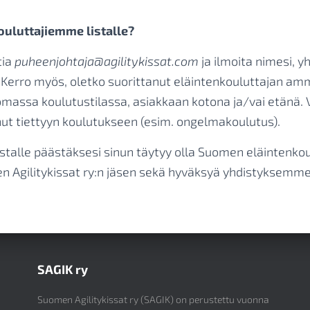
ouluttajiemme listalle?
tia
puheenjohtaja@agilitykissat.com
ja ilmoita nimesi, y
 Kerro myös, oletko suorittanut eläintenkouluttajan am
massa koulutustilassa, asiakkaan kotona ja/vai etänä. 
unut tiettyyn koulutukseen (esim. ongelmakoulutus).
stalle päästäksesi sinun täytyy olla Suomen eläintenkou
n Agilitykissat ry:n jäsen sekä hyväksyä yhdistyksemme
SAGIK ry
Suomen Agilitykissat ry (SAGIK) on perustettu vuonna