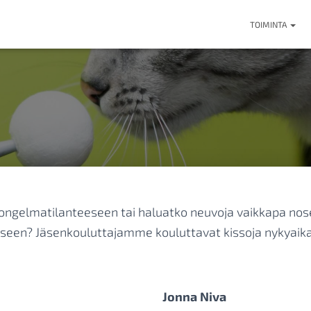
TOIMINTA
ongelmatilanteeseen tai haluatko neuvoja vaikkapa nose
een? Jäsenkouluttajamme kouluttavat kissoja nykyaikai
Jonna Niva