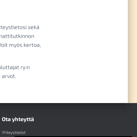
hteystietosi sekä
mattitutkinnon
Voit myös kertoa,
luttajat ry:n
 arvot.
Ota yhteyttä
Yhteystiedot