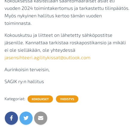
Kokouksessa käsitellään sääntömääräiset asiat eli
vuoden 2024 toimintakertomus ja tarkastettu tilinpäätös.
Myös nykyinen hallitus kertoo tämän vuoden
toiminnasta.
Kokouskutsu ja liitteet on lähetetty sähköpostitse
jäsenille. Kannattaa tarkistaa roskapostikansio ja mikäli
ei ole sielläkään, ole yhteydessä
jasensihteeri.agilitykissat@outlook.com
Aurinkoisin terveisin,
SAGIK ry:n hallitus
Kategoriat:
KOKOUKSET
YHDISTYS