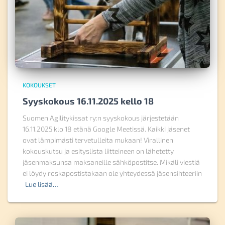
KOKOUKSET
Syyskokous 16.11.2025 kello 18
Suomen Agilitykissat ry:n syyskokous järjestetään
16.11.2025 klo 18 etänä Google Meetissä. Kaikki jäsenet
ovat lämpimästi tervetulleita mukaan! Virallinen
kokouskutsu ja esityslista liitteineen on lähetetty
jäsenmaksunsa maksaneille sähköpostitse. Mikäli viestiä
ei löydy roskapostistakaan ole yhteydessä jäsensihteeriin
Lue lisää…