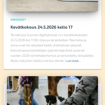
KOKOUKSET
Kevätkokous 24.5.2026 kello 17
Tervetuloa Suomen Agilitykissat ry:n kevätkokokseen
24.5.2026 klo 17.00. Kokous järjestetään Teamsilla ja
sinne ovat tervetulleet kaikki yhdistyksen jäsenet.
Kokouksessa käsitellään sääntömääräiset asiat eli
vuoden 2026 toimintakertomus ja tarkastettu tilinpäätös.
Myös nykyinen hallitus kertoo tämän
Lue lisää…