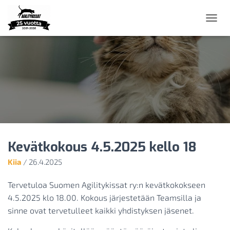
N
A
V
I
G
O
I
N
T
I
P
Ä
Kevätkokous 4.5.2025 kello 18
Ä
L
Kiia
/
26.4.2025
L
E
/
Tervetuloa Suomen Agilitykissat ry:n kevätkokokseen
P
4.5.2025 klo 18.00. Kokous järjestetään Teamsilla ja
O
sinne ovat tervetulleet kaikki yhdistyksen jäsenet.
I
S