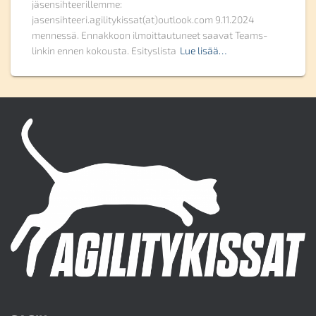
jäsensihteerillemme:
jasensihteeri.agilitykissat(at)outlook.com 9.11.2024
mennessä. Ennakkoon ilmoittautuneet saavat Teams-
linkin ennen kokousta. Esityslista
Lue lisää…