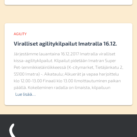
AGILITY
Viralliset agilitykilpailut Imatralla 16.12.
Järjestämme lauantaina 16.12.2017 Imatralla viralliset
kissa-agilitykilpailut. Kilpailut pidetään Imatran Super
Pet-lemmikkieläinliikkeessä (K-citymarket, Tietäjänkatu 2,
55100 Imatra) -. Aikataulu; Alkuerät ja vapaa harjoittelu
klo 12.00-13.00 Finaali klo 13.00 Ilmoittautuminen paikan
päällä. Kokeileminen radalla on ilmaista, kilpailuun
Lue lisää…