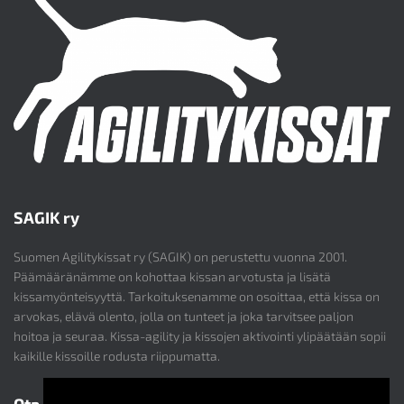
SAGIK ry
Suomen Agilitykissat ry (SAGIK) on perustettu vuonna 2001.
Päämääränämme on kohottaa kissan arvotusta ja lisätä
kissamyönteisyyttä. Tarkoituksenamme on osoittaa, että kissa on
arvokas, elävä olento, jolla on tunteet ja joka tarvitsee paljon
hoitoa ja seuraa. Kissa-agility ja kissojen aktivointi ylipäätään sopii
kaikille kissoille rodusta riippumatta.