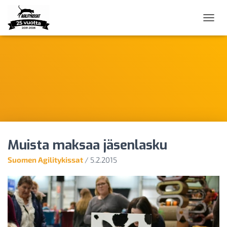
N
A
V
I
G
O
I
N
T
I
P
Ä
Muista maksaa jäsenlasku
Ä
L
Suomen Agilitykissat
/
5.2.2015
L
E
/
P
O
I
S