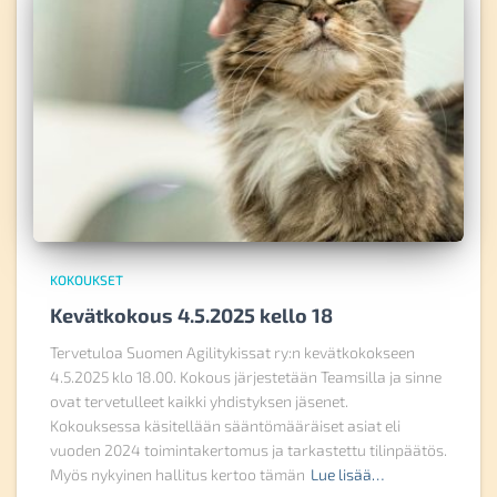
KOKOUKSET
Kevätkokous 4.5.2025 kello 18
Tervetuloa Suomen Agilitykissat ry:n kevätkokokseen
4.5.2025 klo 18.00. Kokous järjestetään Teamsilla ja sinne
ovat tervetulleet kaikki yhdistyksen jäsenet.
Kokouksessa käsitellään sääntömääräiset asiat eli
vuoden 2024 toimintakertomus ja tarkastettu tilinpäätös.
Myös nykyinen hallitus kertoo tämän
Lue lisää…