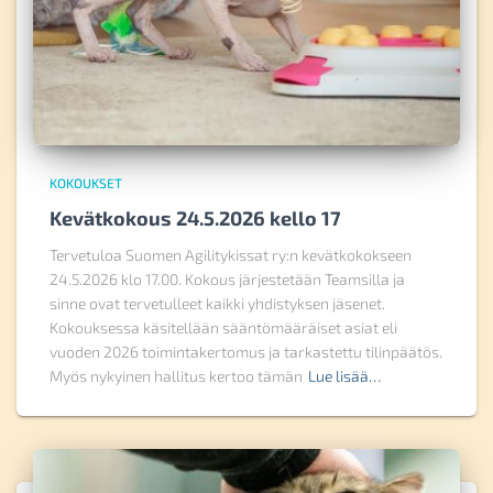
KOKOUKSET
Kevätkokous 24.5.2026 kello 17
Tervetuloa Suomen Agilitykissat ry:n kevätkokokseen
24.5.2026 klo 17.00. Kokous järjestetään Teamsilla ja
sinne ovat tervetulleet kaikki yhdistyksen jäsenet.
Kokouksessa käsitellään sääntömääräiset asiat eli
vuoden 2026 toimintakertomus ja tarkastettu tilinpäätös.
Myös nykyinen hallitus kertoo tämän
Lue lisää…