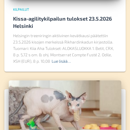
KILPAILUT
Kissa-agilitykilpailun tulokset 23.5.2026
Helsinki
Helsingin treeniringin aktiivinen kevätkausi päätettiin
23.5.2026 kisojen merkeissä Rikhardinkadun kirjastolla.
Tuomari: Kiia Aha Tulokset: ALOKASLUOKKA 1. Betit, CRX,
8 p. 5,72 s om. & ohj. Montserrat Compte Fusté 2. Odile,
XSH (EUR), 8 p. 10,08
Lue lisää…