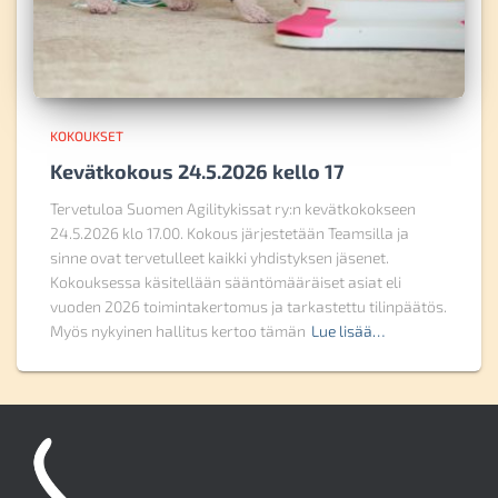
KOKOUKSET
Kevätkokous 24.5.2026 kello 17
Tervetuloa Suomen Agilitykissat ry:n kevätkokokseen
24.5.2026 klo 17.00. Kokous järjestetään Teamsilla ja
sinne ovat tervetulleet kaikki yhdistyksen jäsenet.
Kokouksessa käsitellään sääntömääräiset asiat eli
vuoden 2026 toimintakertomus ja tarkastettu tilinpäätös.
Myös nykyinen hallitus kertoo tämän
Lue lisää…