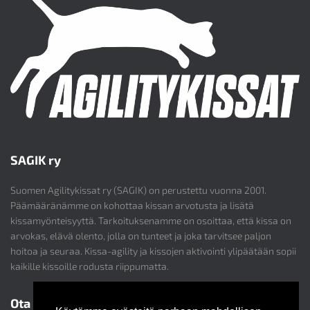
SAGIK ry
Suomen Agilitykissat ry (SAGIK) on perustettu vuonna 2001.
Päämääränämme on kohottaa kissan arvotusta ja lisätä
kissamyönteisyyttä. Tarkoituksenamme on osoittaa, että kissa on
arvokas, elävä olento, jolla on tunteet ja joka tarvitsee paljon
hoitoa ja seuraa. Kissa-agility ja kissojen aktivointi ylipäätään sopii
kaikille kissoille rodusta riippumatta.
Ota yhteyttä