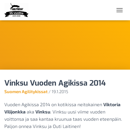
N
A
V
I
G
O
I
N
T
I
P
Ä
Vinksu Vuoden Agikissa 2014
Ä
L
Suomen Agilitykissat
/
19.1.2015
L
E
/
Vuoden Agikissa 2014 on kotikissa neitokainen
Viktoria
P
Vilijonkka
aka
Vinksu
. Vinksu uusi viime vuoden
O
voittonsa ja saa kantaa kruunua taas vuoden eteenpäin.
I
S
Paljon onnea Vinksu ja Outi Laitinen!