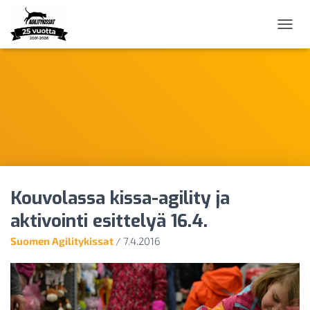
N
A
V
I
G
O
I
N
T
I
P
Ä
Kouvolassa kissa-agility ja
Ä
L
aktivointi esittelyä 16.4.
L
E
Suomen Agilitykissat
/
7.4.2016
/
P
O
I
S