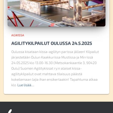
AGIKISSA
AGILITYKILPAILUT OULUSSA 24.5.2025
Oulussa kisataan kissa-agilityn parissa jälleen! Kilpailut
järjestetään Oulun Kaakkurissa Mustissa ja Mirrissä
24.05.2025 klo 13.00-16.30 (Metsokankaantie 3, 90420
Oulu) Suomen Agilitykissat ry:n alaiset kissa-
agilitykilpailut ovat mahtava tilaisuus päästä
kokeilemaan lajia ihan ensikertaakin! Tapahtuma alkaa
klo
Lue lisää…