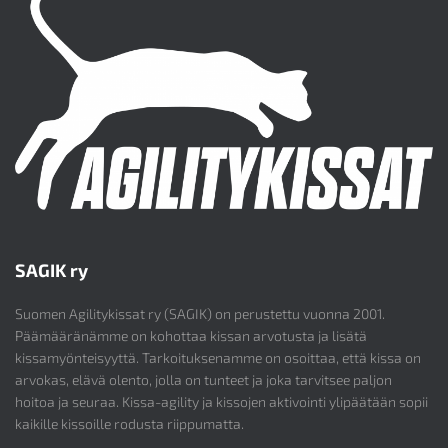
SAGIK ry
Suomen Agilitykissat ry (SAGIK) on perustettu vuonna 2001.
Päämääränämme on kohottaa kissan arvotusta ja lisätä
kissamyönteisyyttä. Tarkoituksenamme on osoittaa, että kissa on
arvokas, elävä olento, jolla on tunteet ja joka tarvitsee paljon
hoitoa ja seuraa. Kissa-agility ja kissojen aktivointi ylipäätään sopii
kaikille kissoille rodusta riippumatta.