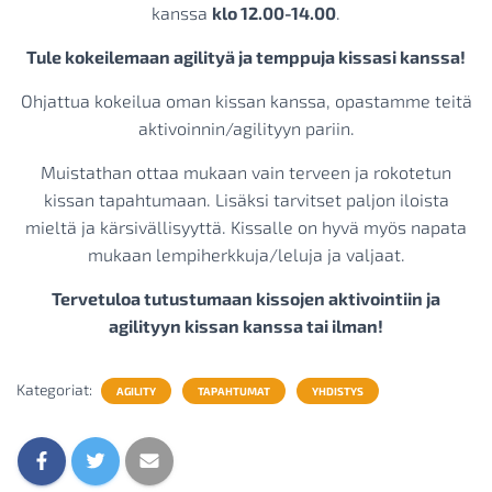
kanssa
klo 12.00-14.00
.
Tule kokeilemaan agilityä ja temppuja kissasi kanssa!
Ohjattua kokeilua oman kissan kanssa, opastamme teitä
aktivoinnin/agilityyn pariin.
Muistathan ottaa mukaan vain terveen ja rokotetun
kissan tapahtumaan. Lisäksi tarvitset paljon iloista
mieltä ja kärsivällisyyttä. Kissalle on hyvä myös napata
mukaan lempiherkkuja/leluja ja valjaat.
Tervetuloa tutu
stumaan
kissojen aktivointiin
j
a
agilityyn kissan kanssa tai ilman!
Kategoriat:
AGILITY
TAPAHTUMAT
YHDISTYS