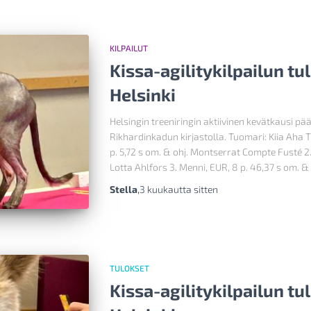
KILPAILUT
Kissa-agilitykilpailun tu
Helsinki
Helsingin treeniringin aktiivinen kevätkausi pä
Rikhardinkadun kirjastolla. Tuomari: Kiia Aha 
p. 5,72 s om. & ohj. Montserrat Compte Fusté 2. 
Lotta Ahlfors 3. Menni, EUR, 8 p. 46,37 s om. &
Stella
,
3 kuukautta
sitten
TULOKSET
Kissa-agilitykilpailun tu