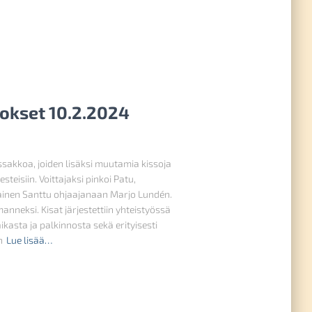
lokset 10.2.2024
ssakkoa, joiden lisäksi muutamia kissoja
eisiin. Voittajaksi pinkoi Patu,
alainen Santtu ohjaajanaan Marjo Lundén.
manneksi. Kisat järjestettiin yhteistyössä
kasta ja palkinnosta sekä erityisesti
n
Lue lisää…