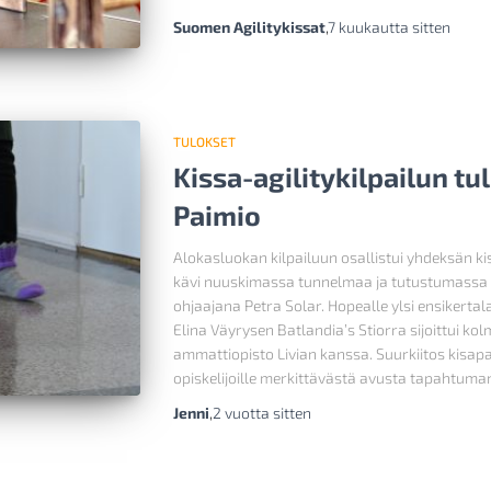
Suomen Agilitykissat
,
7 kuukautta
sitten
TULOKSET
Kissa-agilitykilpailun tu
Paimio
Alokasluokan kilpailuun osallistui yhdeksän ki
kävi nuuskimassa tunnelmaa ja tutustumassa est
ohjaajana Petra Solar. Hopealle ylsi ensikert
Elina Väyrysen Batlandia’s Stiorra sijoittui kol
ammattiopisto Livian kanssa. Suurkiitos kisapai
opiskelijoille merkittävästä avusta tapahtuma
Jenni
,
2 vuotta
sitten