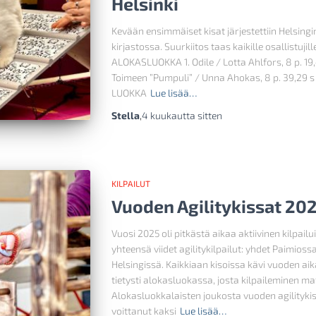
Helsinki
Kevään ensimmäiset kisat järjestettiin Helsing
kirjastossa. Suurkiitos taas kaikille osallistuj
ALOKASLUOKKA 1. Odile / Lotta Ahlfors, 8 p. 1
Toimeen ”Pumpuli” / Unna Ahokas, 8 p. 39,29 s 3.
LUOKKA
Lue lisää…
Stella
,
4 kuukautta
sitten
KILPAILUT
Vuoden Agilitykissat 20
Vuosi 2025 oli pitkästä aikaa aktiivinen kilpail
yhteensä viidet agilitykilpailut: yhdet Paimioss
Helsingissä. Kaikkiaan kisoissa kävi vuoden aika
tietysti alokasluokassa, josta kilpaileminen ma
Alokasluokkalaisten joukosta vuoden agilitykiss
voittanut kaksi
Lue lisää…