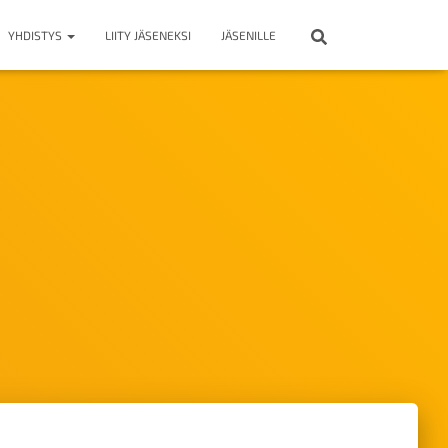
YHDISTYS
LIITY JÄSENEKSI
JÄSENILLE