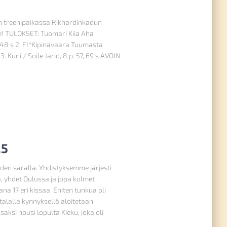
in treenipaikassa Rikhardinkadun
ille! TULOKSET: Tuomari Kiia Aha
9,48 s 2. FI*Kipinävaara Tuumasta
 Kuni / Soile Jario, 8 p. 57, 69 s AVOIN
25
uiden saralla. Yhdistyksemme järjesti
a, yhdet Oulussa ja jopa kolmet
na 17 eri kissaa. Eniten tunkua oli
talalla kynnyksellä aloitetaan.
aksi nousi lopulta Kieku, joka oli