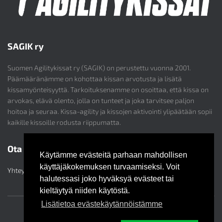
SAGIK ry
Suomen Agilitykissat ry (SAGIK) on perustettu vuonna 2001.
Päämääränämme on kohottaa kissan arvotusta ja lisätä
kissamyönteisyyttä. Tarkoituksenamme on osoittaa, että kissa on
arvokas, elävä olento, jolla on tunteet ja joka tarvitsee paljon
hoitoa ja seuraa. Kissa-agility ja kissojen aktivointi ylipäätään sopii
kaikille kissoille rodusta riippumatta.
Ota yhteyttä
Käytämme evästeitä parhaan mahdollisen
käyttäjäkokemuksen turvaamiseksi. Voit
Yhteystiedot
halutessasi joko hyväksyä evästeet tai
kieltäytyä niiden käytöstä.
Lisätietoa evästekäytännöistämme
TIETOSUOJASELOSTE
EVÄSTEKÄYTÄNNÖT