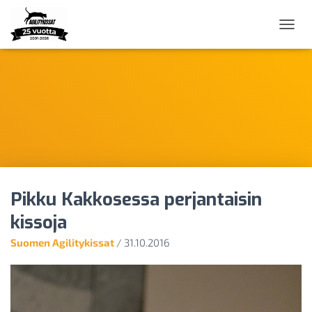
N
A
V
I
G
O
I
N
T
I
P
Ä
Pikku Kakkosessa perjantaisin
Ä
L
kissoja
L
E
Suomen Agilitykissat
/
31.10.2016
/
P
O
I
S