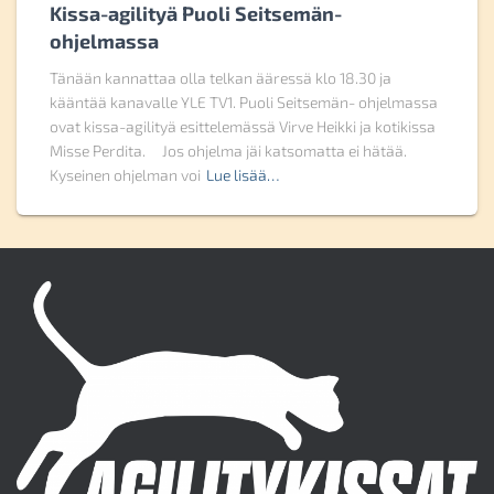
Kissa-agilityä Puoli Seitsemän-
ohjelmassa
Tänään kannattaa olla telkan ääressä klo 18.30 ja
kääntää kanavalle YLE TV1. Puoli Seitsemän- ohjelmassa
ovat kissa-agilityä esittelemässä Virve Heikki ja kotikissa
Misse Perdita. Jos ohjelma jäi katsomatta ei hätää.
Kyseinen ohjelman voi
Lue lisää…