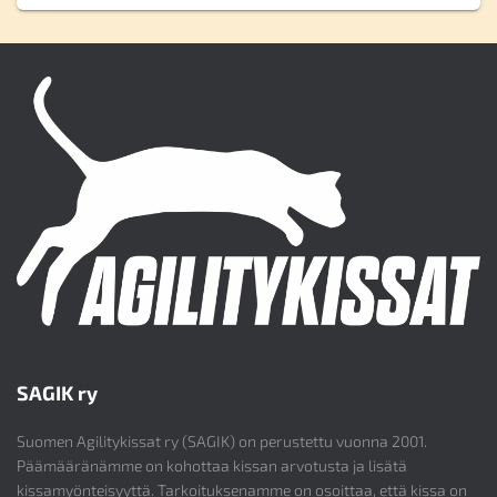
SAGIK ry
Suomen Agilitykissat ry (SAGIK) on perustettu vuonna 2001.
Päämääränämme on kohottaa kissan arvotusta ja lisätä
kissamyönteisyyttä. Tarkoituksenamme on osoittaa, että kissa on