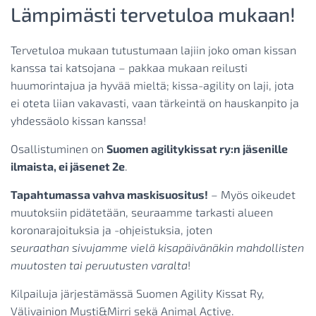
Lämpimästi tervetuloa mukaan!
Tervetuloa mukaan tutustumaan lajiin joko oman kissan
kanssa tai katsojana – pakkaa mukaan reilusti
huumorintajua ja hyvää mieltä; kissa-agility on laji, jota
ei oteta liian vakavasti, vaan tärkeintä on hauskanpito ja
yhdessäolo kissan kanssa!
Osallistuminen on
Suomen agilitykissat ry:n jäsenille
ilmaista, ei jäsenet 2e
.
Tapahtumassa vahva maskisuositus!
– Myös oikeudet
muutoksiin pidätetään, seuraamme tarkasti alueen
koronarajoituksia ja -ohjeistuksia, joten
seuraathan
sivujamme vielä kisapäivänäkin mahdollisten
muutosten tai peruutusten varalta
!
Kilpailuja järjestämässä Suomen Agility Kissat Ry,
Välivainion Musti&Mirri sekä Animal Active.