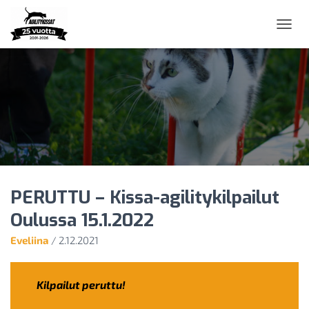
N
A
V
I
G
O
I
N
T
I
P
Ä
PERUTTU – Kissa-agilitykilpailut
Ä
L
Oulussa 15.1.2022
L
E
Eveliina
/
2.12.2021
/
P
O
Kilpailut peruttu!
I
S