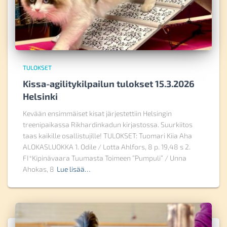
TULOKSET
Kissa-agilitykilpailun tulokset 15.3.2026
Helsinki
Kevään ensimmäiset kisat järjestettiin Helsingin
treenipaikassa Rikhardinkadun kirjastossa. Suurkiitos
taas kaikille osallistujille! TULOKSET: Tuomari Kiia Aha
ALOKASLUOKKA 1. Odile / Lotta Ahlfors, 8 p. 19,48 s 2.
FI*Kipinävaara Tuumasta Toimeen ”Pumpuli” / Unna
Ahokas, 8
Lue lisää…