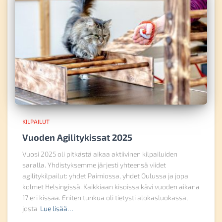
KILPAILUT
Vuoden Agilitykissat 2025
Vuosi 2025 oli pitkästä aikaa aktiivinen kilpailuiden
saralla. Yhdistyksemme järjesti yhteensä viidet
agilitykilpailut: yhdet Paimiossa, yhdet Oulussa ja jopa
kolmet Helsingissä. Kaikkiaan kisoissa kävi vuoden aikana
17 eri kissaa. Eniten tunkua oli tietysti alokasluokassa,
josta
Lue lisää…