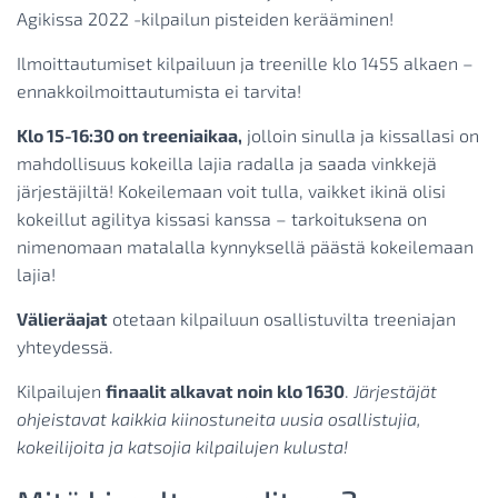
Agikissa 2022 -kilpailun pisteiden kerääminen!
Ilmoittautumiset kilpailuun ja treenille klo 1455 alkaen –
ennakkoilmoittautumista ei tarvita!
Klo 15-16:30 on treeniaikaa,
jolloin sinulla ja kissallasi on
mahdollisuus kokeilla lajia radalla ja saada vinkkejä
järjestäjiltä! Kokeilemaan voit tulla, vaikket ikinä olisi
kokeillut agilitya kissasi kanssa – tarkoituksena on
nimenomaan matalalla kynnyksellä päästä kokeilemaan
lajia!
Välieräajat
otetaan kilpailuun osallistuvilta treeniajan
yhteydessä.
Kilpailujen
finaalit alkavat noin klo 1630
.
Järjestäjät
ohjeistavat kaikkia kiinostuneita uusia osallistujia,
kokeilijoita ja katsojia kilpailujen kulusta!