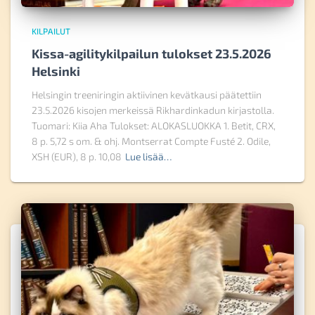
KILPAILUT
Kissa-agilitykilpailun tulokset 23.5.2026
Helsinki
Helsingin treeniringin aktiivinen kevätkausi päätettiin
23.5.2026 kisojen merkeissä Rikhardinkadun kirjastolla.
Tuomari: Kiia Aha Tulokset: ALOKASLUOKKA 1. Betit, CRX,
8 p. 5,72 s om. & ohj. Montserrat Compte Fusté 2. Odile,
XSH (EUR), 8 p. 10,08
Lue lisää…