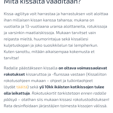
Mitä kissalta vaaditaan?
Kissa-agilitya voit harrastaa ja harrastuksen voit aloittaa
ihan millaisen kissan kanssa tahansa; mukana on
vuotiaita ja 13-vuotiaana uransa aloittaneita, rotukissoja
ja varsinkin maatiaiskissoja. Mukaan tarvitset vain
reipasta mieltä, huumorintajua sekä kissallesi
kuljetuskopan ja joko suosikkilelun tai lempiherkun.
Kuten sanottu, mitään aikaisempaa kokemusta et
tarvitse!
Radalle päästäkseen kissalla
on oltava voimassaolevat
rokotukset
kissaruttoa ja -flunssaa vastaan (Kissaliiton
rokotusohjeen mukaan – ohjeet ja tulkintaohjeet
löydät
täältä
) sekä
yli 10kk ikäisten kotikissojen tulee
olla leikattuja
.
Rokotuskortit tarkistetaan ennen radalle
pääsyä
– otathan siis mukaan kissasi rokotustodistuksen!
Rata desinfioidaan järjestäjien toimesta kissojen välissä.