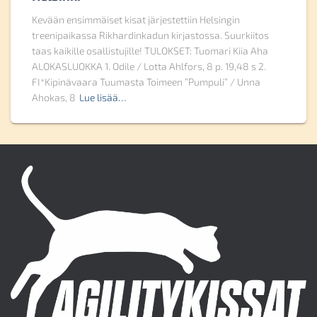
Kevään ensimmäiset kisat järjestettiin Helsingin
treenipaikassa Rikhardinkadun kirjastossa. Suurkiitos
taas kaikille osallistujille! TULOKSET: Tuomari Kiia Aha
ALOKASLUOKKA 1. Odile / Lotta Ahlfors, 8 p. 19,48 s 2.
FI*Kipinävaara Tuumasta Toimeen ”Pumpuli” / Unna
Ahokas, 8
Lue lisää…