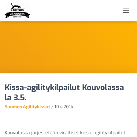
N
A
V
I
G
O
I
N
T
I
P
Ä
Kissa-agilitykilpailut Kouvolassa
Ä
L
la 3.5.
L
E
Suomen Agilitykissat
/
10.4.2014
/
P
O
I
Kouvolassa järjestetään viralliset kissa-agilitykilpailut
S