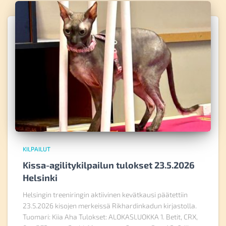
KILPAILUT
Kissa-agilitykilpailun tulokset 23.5.2026
Helsinki
Helsingin treeniringin aktiivinen kevätkausi päätettiin
23.5.2026 kisojen merkeissä Rikhardinkadun kirjastolla.
Tuomari: Kiia Aha Tulokset: ALOKASLUOKKA 1. Betit, CRX,