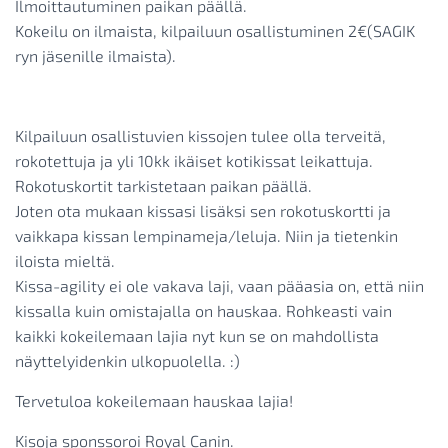
Ilmoittautuminen paikan päällä.
Kokeilu on ilmaista, kilpailuun osallistuminen 2€(SAGIK
ryn jäsenille ilmaista).
Kilpailuun osallistuvien kissojen tulee olla terveitä,
rokotettuja ja yli 10kk ikäiset kotikissat leikattuja.
Rokotuskortit tarkistetaan paikan päällä.
Joten ota mukaan kissasi lisäksi sen rokotuskortti ja
vaikkapa kissan lempinameja/leluja. Niin ja tietenkin
iloista mieltä.
Kissa-agility ei ole vakava laji, vaan pääasia on, että niin
kissalla kuin omistajalla on hauskaa. Rohkeasti vain
kaikki kokeilemaan lajia nyt kun se on mahdollista
näyttelyidenkin ulkopuolella. :)
Tervetuloa kokeilemaan hauskaa lajia!
Kisoja sponssoroi Royal Canin.