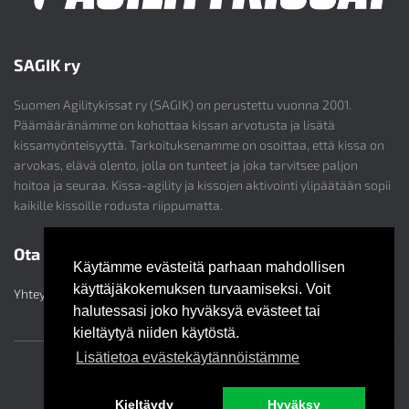
SAGIK ry
Suomen Agilitykissat ry (SAGIK) on perustettu vuonna 2001.
Päämääränämme on kohottaa kissan arvotusta ja lisätä
kissamyönteisyyttä. Tarkoituksenamme on osoittaa, että kissa on
arvokas, elävä olento, jolla on tunteet ja joka tarvitsee paljon
hoitoa ja seuraa. Kissa-agility ja kissojen aktivointi ylipäätään sopii
kaikille kissoille rodusta riippumatta.
Ota yhteyttä
Käytämme evästeitä parhaan mahdollisen
käyttäjäkokemuksen turvaamiseksi. Voit
Yhteystiedot
halutessasi joko hyväksyä evästeet tai
kieltäytyä niiden käytöstä.
Lisätietoa evästekäytännöistämme
TIETOSUOJASELOSTE
EVÄSTEKÄYTÄNNÖT
Kieltäydy
Hyväksy