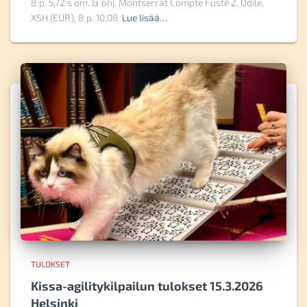
8 p. 5,72 s om. & ohj. Montserrat Compte Fusté 2. Odile,
XSH (EUR), 8 p. 10,08
Lue lisää…
TULOKSET
Kissa-agilitykilpailun tulokset 15.3.2026
Helsinki