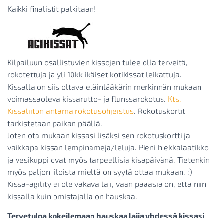
Kaikki finalistit palkitaan!
Kilpailuun osallistuvien kissojen tulee olla terveitä,
rokotettuja ja yli 10kk ikäiset kotikissat leikattuja.
Kissalla on siis oltava eläinlääkärin merkinnän mukaan
voimassaoleva kissarutto- ja flunssarokotus.
Kts.
Kissaliiton antama rokotusohjeistus
. Rokotuskortit
tarkistetaan paikan päällä.
Joten ota mukaan kissasi lisäksi sen rokotuskortti ja
vaikkapa kissan lempinameja/leluja. Pieni hiekkalaatikko
ja vesikuppi ovat myös tarpeellisia kisapäivänä. Tietenkin
myös paljon iloista mieltä on syytä ottaa mukaan. :)
Kissa-agility ei ole vakava laji, vaan pääasia on, että niin
kissalla kuin omistajalla on hauskaa.
Tervetuloa kokeilemaan hauskaa lajia yhdessä kissasi