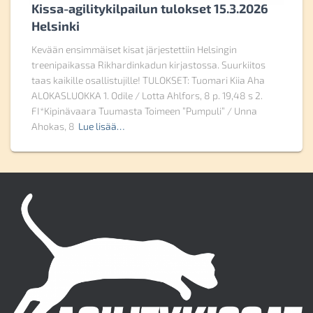
Kissa-agilitykilpailun tulokset 15.3.2026
Helsinki
Kevään ensimmäiset kisat järjestettiin Helsingin
treenipaikassa Rikhardinkadun kirjastossa. Suurkiitos
taas kaikille osallistujille! TULOKSET: Tuomari Kiia Aha
ALOKASLUOKKA 1. Odile / Lotta Ahlfors, 8 p. 19,48 s 2.
FI*Kipinävaara Tuumasta Toimeen ”Pumpuli” / Unna
Ahokas, 8
Lue lisää…