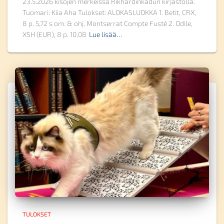
23.5.2026 kisojen merkeissä Rikhardinkadun kirjastolla.
Tuomari: Kiia Aha Tulokset: ALOKASLUOKKA 1. Betit, CRX,
8 p. 5,72 s om. & ohj. Montserrat Compte Fusté 2. Odile,
XSH (EUR), 8 p. 10,08
Lue lisää…
TULOKSET