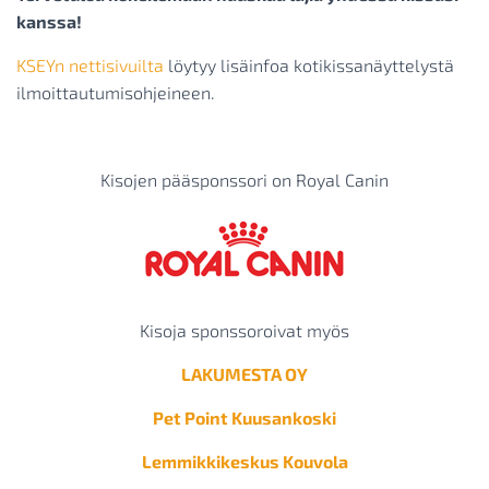
kanssa!
KSEYn nettisivuilta
löytyy lisäinfoa kotikissanäyttelystä
ilmoittautumisohjeineen.
Kisojen pääsponssori on Royal Canin
Kisoja sponssoroivat myös
LAKUMESTA OY
Pet Point Kuusankoski
Lemmikkikeskus Kouvola