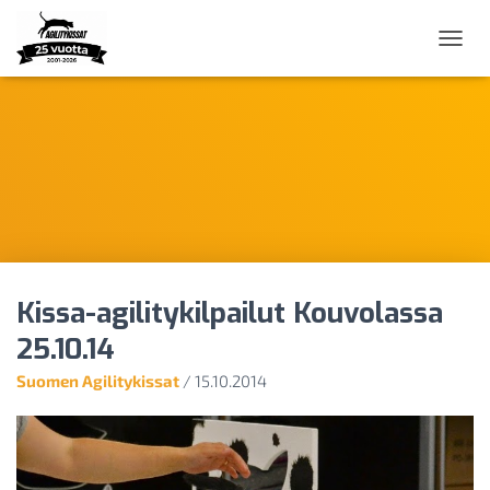
N
A
V
I
G
O
I
N
T
I
P
Ä
Kissa-agilitykilpailut Kouvolassa
Ä
L
25.10.14
L
E
Suomen Agilitykissat
/
15.10.2014
/
P
O
I
S