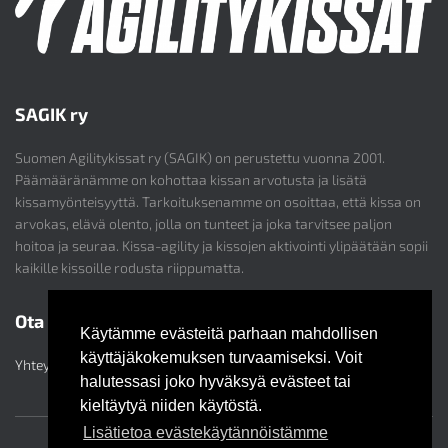
SAGIK ry
Suomen Agilitykissat ry (SAGIK) on perustettu vuonna 2001.
Päämääränämme on kohottaa kissan arvotusta ja lisätä
kissamyönteisyyttä. Tarkoituksenamme on osoittaa, että kissa on
arvokas, elävä olento, jolla on tunteet ja joka tarvitsee paljon
hoitoa ja seuraa. Kissa-agility ja kissojen aktivointi ylipäätään sopii
kaikille kissoille rodusta riippumatta.
Ota yhteyttä
Käytämme evästeitä parhaan mahdollisen
käyttäjäkokemuksen turvaamiseksi. Voit
Yhteystiedot
halutessasi joko hyväksyä evästeet tai
kieltäytyä niiden käytöstä.
Lisätietoa evästekäytännöistämme