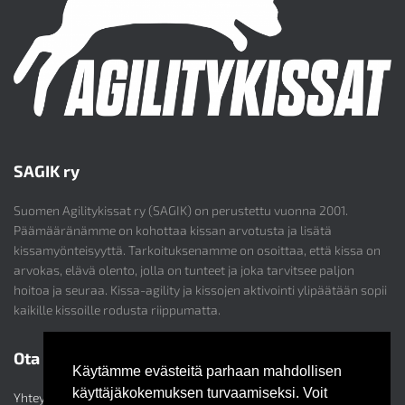
SAGIK ry
Suomen Agilitykissat ry (SAGIK) on perustettu vuonna 2001.
Päämääränämme on kohottaa kissan arvotusta ja lisätä
kissamyönteisyyttä. Tarkoituksenamme on osoittaa, että kissa on
arvokas, elävä olento, jolla on tunteet ja joka tarvitsee paljon
hoitoa ja seuraa. Kissa-agility ja kissojen aktivointi ylipäätään sopii
kaikille kissoille rodusta riippumatta.
Ota yhteyttä
Käytämme evästeitä parhaan mahdollisen
käyttäjäkokemuksen turvaamiseksi. Voit
Yhteystiedot