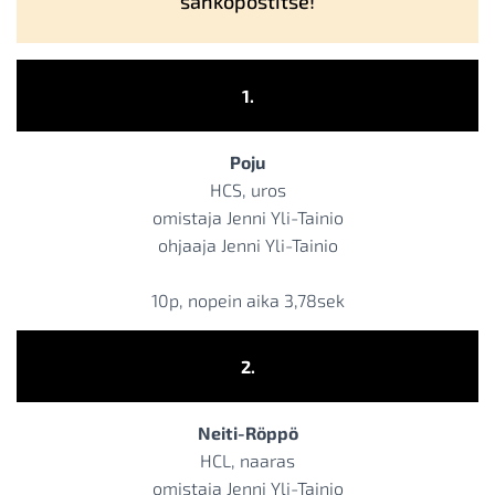
sähköpostitse!
1.
Poju
HCS, uros
omistaja Jenni Yli-Tainio
ohjaaja Jenni Yli-Tainio
10p, nopein aika 3,78sek
2.
Neiti-Röppö
HCL, naaras
omistaja Jenni Yli-Tainio