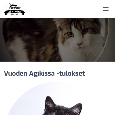
N
A
V
I
G
O
I
N
T
I
P
Ä
Vuoden Agikissa -tulokset
Ä
L
L
E
/
P
O
I
S