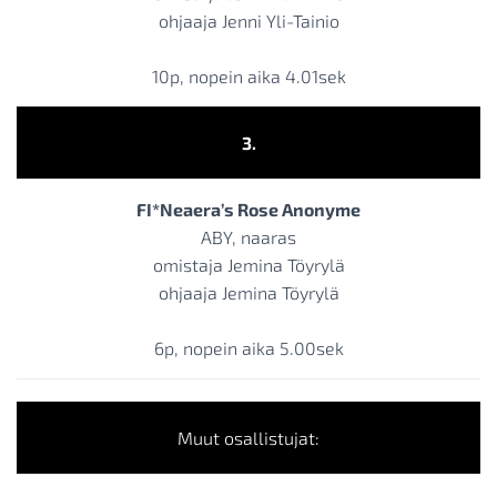
ohjaaja Jenni Yli-Tainio
10p, nopein aika 4.01sek
3.
FI*Neaera’s Rose Anonyme
ABY, naaras
omistaja Jemina Töyrylä
ohjaaja Jemina Töyrylä
6p, nopein aika 5.00sek
Muut osallistujat: